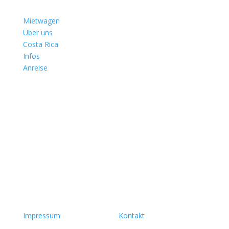
Mietwagen
Über uns
Costa Rica
Infos
Anreise
© 2025 CRTUR
Whatsapp: +506 83 32 77 77
Impressum
| Datenschutz |
Kontakt